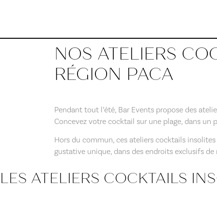
NOS ATELIERS COC
RÉGION PACA
Pendant tout l’été, Bar Events propose des atelie
Concevez votre cocktail sur une plage, dans un po
Hors du commun, ces ateliers cocktails insolites
gustative unique, dans des endroits exclusifs de 
LES ATELIERS COCKTAILS INS