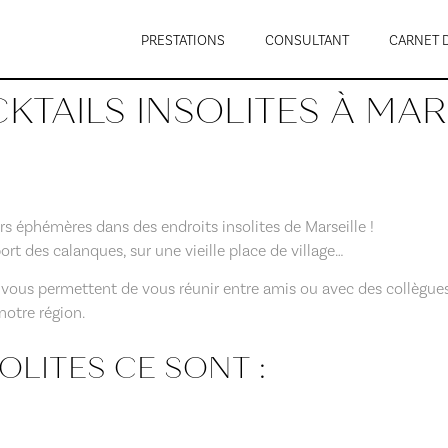
PRESTATIONS
CONSULTANT
CARNET 
KTAILS INSOLITES À MAR
rs éphémères dans des endroits insolites de Marseille !
rt des calanques, sur une vieille place de village…
 vous permettent de vous réunir entre amis ou avec des collègues 
notre région.
OLITES CE SONT :