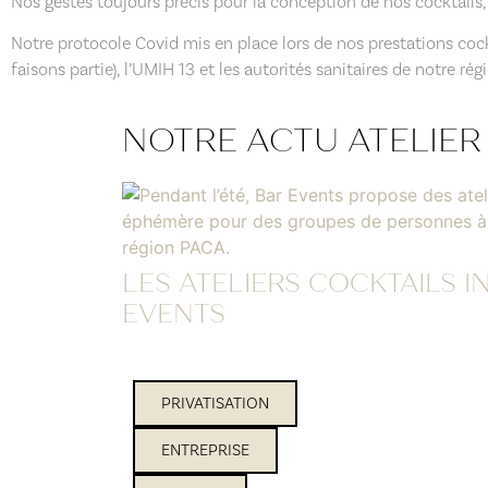
Nos gestes toujours précis pour la conception de nos cocktails,
Notre protocole Covid mis en place lors de nos prestations coc
faisons partie), l’UMIH 13 et les autorités sanitaires de notre rég
NOTRE ACTU ATELIER
LES ATELIERS COCKTAILS IN
EVENTS
PRIVATISATION
ENTREPRISE