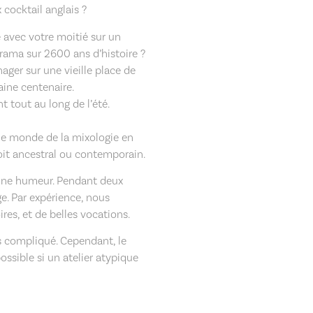
cocktail anglais ?
 avec votre moitié sur un
ama sur 2600 ans d’histoire ?
nager sur une vieille place de
aine centenaire.
t tout au long de l’été.
ir le monde de la mixologie en
soit ancestral ou contemporain.
onne humeur. Pendant deux
e. Par expérience, nous
ires, et de belles vocations.
as compliqué. Cependant, le
ossible si un atelier atypique