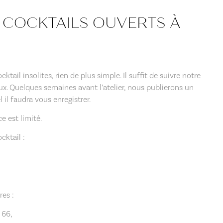
S COCKTAILS OUVERTS À
cktail insolites, rien de plus simple. Il suffit de suivre notre
ux. Quelques semaines avant l’atelier, nous publierons un
il faudra vous enregistrer.
 est limité.
ocktail :
es :
 66,